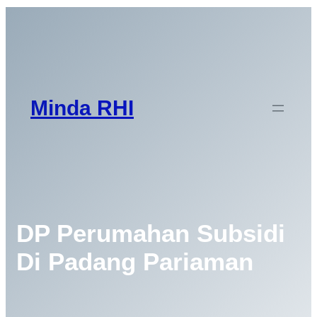
Lewati
ke
Facebook
Dribbble
Instagram
LinkedIn
konten
Minda RHI
DP Perumahan Subsidi
Di Padang Pariaman